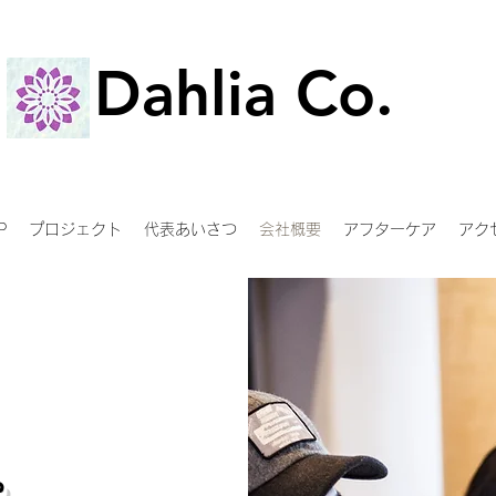
Dahlia Co.
Dahlia Co.
P
プロジェクト
代表あいさつ
会社概要
アフターケア
アク
。