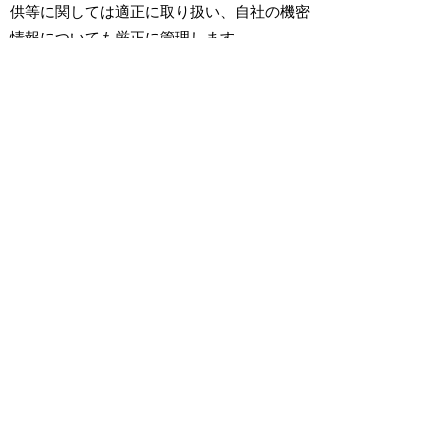
供等に関しては適正に取り扱い、自社の機密
情報についても厳正に管理します。
基本的人権の尊重
相互理解の前提となる基本的人権を常に尊重
し、人種、信条、性別、社会的身分、国籍、
疾病、障害等による差別は行いません。
いかなる差別的言動、暴力行為、セクシャル
ハラスメント、パワーハラスメント等、人権
を無視する行為も決して容認しません。
政治・行政との透明な関係
政治・行政とは健全かつ透明な関係を維持
し、不当な癒着や公正さを疑われるような活
動はいたしません。
反社会的勢力への断固たる対処
社会の秩序や安全に脅威を与える反社会的勢
力および団体に対しては毅然とした態度を持
って臨み、事業活動の全ての分野で関係を持