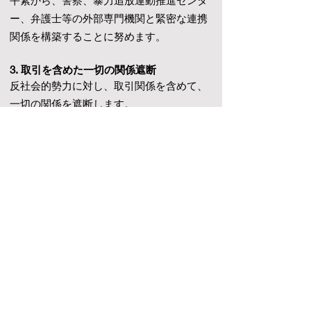
平素から、警察、暴力追放運動推進センタ
ー、弁護士等の外部専門機関と緊密な連携
関係を構築することに努めます。
3. 取引を含めた一切の関係遮断
反社会的勢力に対し、取引関係を含めて、
一切の関係を遮断します。
4. 有事における民事と刑事の法的対応
反社会的勢力による不当要求には、必要に
応じて民事および刑事の両面から法的対応
を行います。
5. 裏取引や資金提供の禁止
反社会的勢力との裏取引、資金提供は絶対
に行いません。
(C)All Rights Reserved Dalia International
CO.LTD.